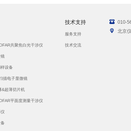

技术支持
010-5

北京
服务支持
SOFAR共聚焦白光干涉仪
技术交流
微镜
制样设备
S)扫描电子显微镜
薄&超薄切片机
SOFAR平面度测量干涉仪
廓仪
设备