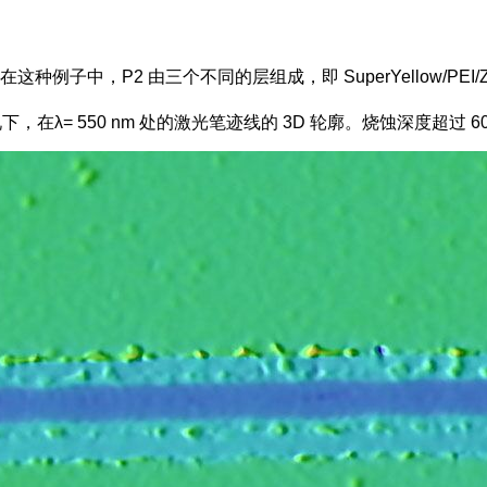
子中，P2 由三个不同的层组成，即 SuperYellow/PEI/Z
叠的情况下，在λ= 550 nm 处的激光笔迹线的 3D 轮廓。烧蚀深度