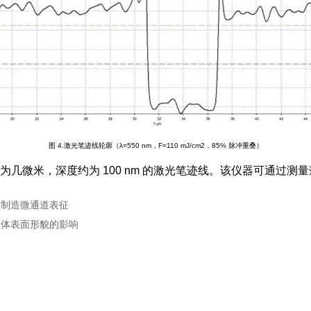
图 4
.激光笔迹线轮廓（λ=550 nm，F=110 mJ/cm2，85% 脉冲重叠）
监视宽度为几微米，深度约为 100 nm 的激光笔迹线。该仪器可通
激光制造微通道表征
种植体表面形貌的影响