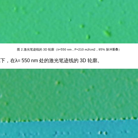
图 2
.激光笔迹线的 3D 轮廓（λ=550 nm，F=210 mJ/cm2，95% 脉冲重叠）
况下，在λ= 550 nm 处的激光笔迹线的 3D 轮廓。