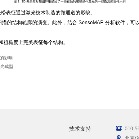
图 3
. 3D 共聚焦形貌图详细描绘了一些在钠钙玻璃操作激光的一些微流控器件示例
，我们可以轻松表征通过激光技术制造的微通道的形貌。
扫描的结构轮廓的演变。此外，结合 SensoMAP 分析软件
尺寸和粗糙度上完美表征每个结构。
能的影响
激光成型

技术支持
010-5

北京