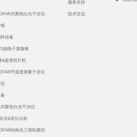
服务支持
SOFAR共聚焦白光干涉仪
技术交流
微镜
制样设备
S)扫描电子显微镜
薄&超薄切片机
SOFAR平面度测量干涉仪
廓仪
设备
学共聚焦白光干涉仪
阶仪&原位分析
SOFAR结构光三维轮廓仪