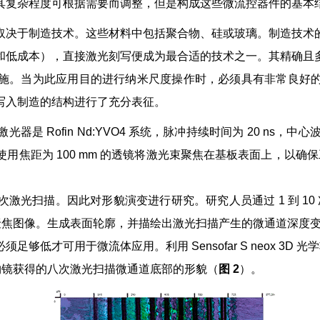
其复杂程度可根据需要而调整，但是构成这些微流控器件的基本
取决于制造技术。这些材料中包括聚合物、硅或玻璃。制造技术
和低成本），直接激光刻写便成为最合适的技术之一。其精确且
施。当为此应用目的进行纳米尺度操作时，必须具有非常良好
写入制造的结构进行了充分表征。
 Rofin Nd:YVO4 系统，脉冲持续时间为 20 ns，中心
距为 100 mm 的透镜将激光束聚焦在基板表面上，以确保工
描。因此对形貌演变进行研究。研究人员通过 1 到 10 次扫描制造出
共聚焦图像。生成表面轮廓，并描绘出激光扫描产生的微通道深度
才可用于微流体应用。利用 Sensofar S neox 3D 光
率物镜获得的八次激光扫描微通道底部的形貌（
图 2
）。