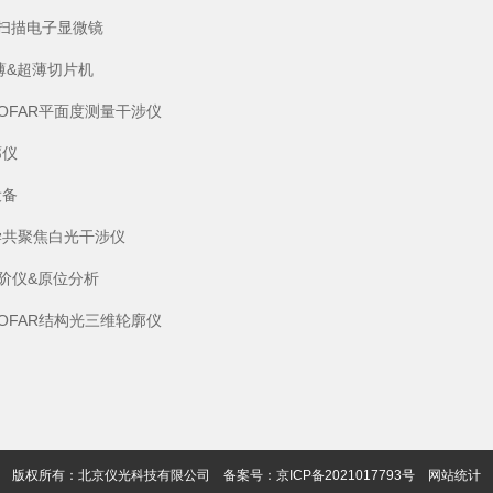
S)扫描电子显微镜
薄&超薄切片机
SOFAR平面度测量干涉仪
廓仪
设备
学共聚焦白光干涉仪
阶仪&原位分析
SOFAR结构光三维轮廓仪
版权所有：北京仪光科技有限公司
备案号：京ICP备2021017793号
网站统计