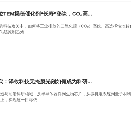
TEM揭秘催化剂“长寿”秘诀，CO₂高...
”的科技攻关中，如何将工业排放的二氧化碳（CO₂）高效、高选择性地
₂还原制乙烯...
实：泽攸科技无掩膜光刻如何成为科研...
制造与前沿科研领域，从半导体器件到生物芯片，从微机电系统到量子材
上，实现这一目标依...