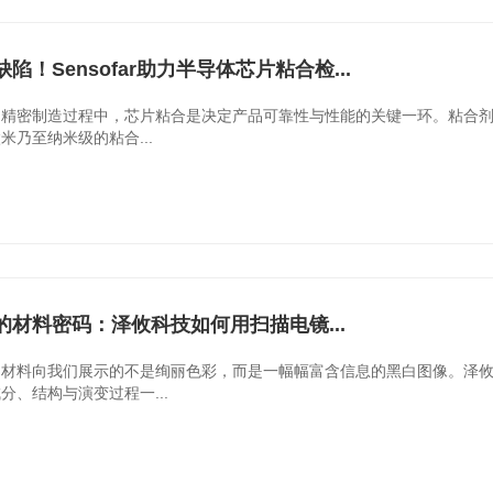
陷！Sensofar助力半导体芯片粘合检...
的精密制造过程中，芯片粘合是决定产品可靠性与性能的关键一环。粘合
米乃至纳米级的粘合...
的材料密码：泽攸科技如何用扫描电镜...
，材料向我们展示的不是绚丽色彩，而是一幅幅富含信息的黑白图像。泽
分、结构与演变过程一...