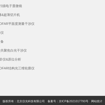
S)扫描电子显微镜
薄&超薄切片机
SOFAR平面度测量干涉仪
廓仪
设备
学共聚焦白光干涉仪
阶仪&原位分析
SOFAR结构光三维轮廓仪
版权所有：北京仪光科技有限公司
备案号：京ICP备2021017793号
网站统计