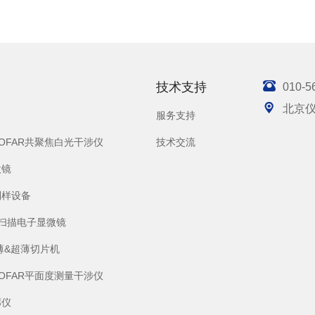

技术支持
010-5

北京
服务支持
SOFAR共聚焦白光干涉仪
技术交流
微镜
制样设备
S)扫描电子显微镜
薄&超薄切片机
SOFAR平面度测量干涉仪
廓仪