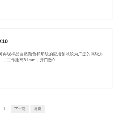
10
0是可再现样品自然颜色和形貌的应用领域较为广泛的高级系
工作距离81mm，开口数0....
1
下一页
尾页