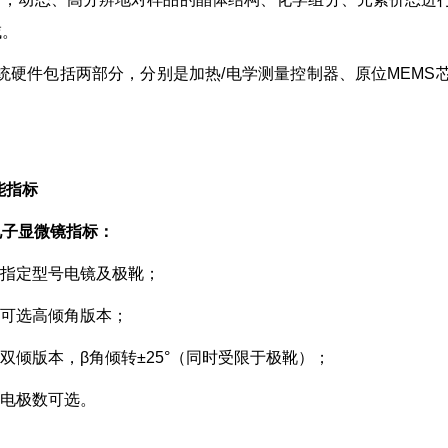
域。
统硬件包括两部分，分别是加热/电学测量控制器、原位MEMS
指标
电子显微镜指标：
容指定型号电镜及极靴；
倾可选高倾角版本；
选双倾版本，β角倾转±25°（同时受限于极靴）；
量电极数可选。