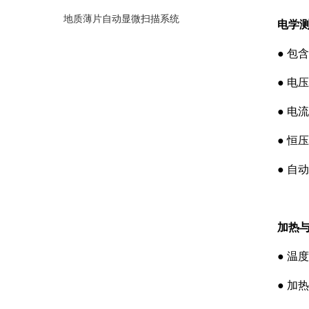
地质薄片自动显微扫描系统
电学
● 包
● 电压
● 电流
● 恒
● 自
加热
● 温
● 加