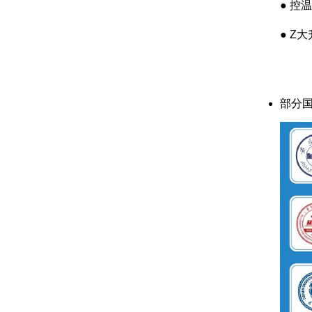
● 控
● Z大
部分