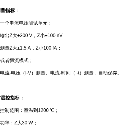
测量指标
：
含一个电流电压测试单元；
输出Z大±200 V，Z小±100 nV；
测量Z大±1.5 A，Z小100 fA；
压或者恒流模式；
动电流-电压（I-V）测量、电流-时间（I-t）测量，自动保存。
与温控指标：
度控制范围：室温到1200 ℃；
热功率：Z大30 W；